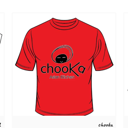
chooka
א