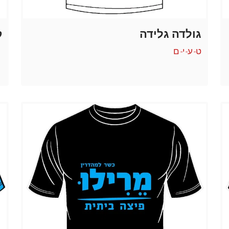
גולדה גלידה
ק
ט-ע-י-ם