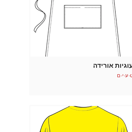
וגיות אורידה
-ע-י-ם