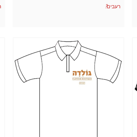
רעבים?
ר