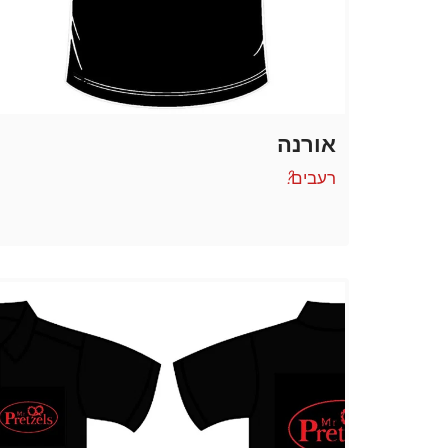
אורנה
רעבים?