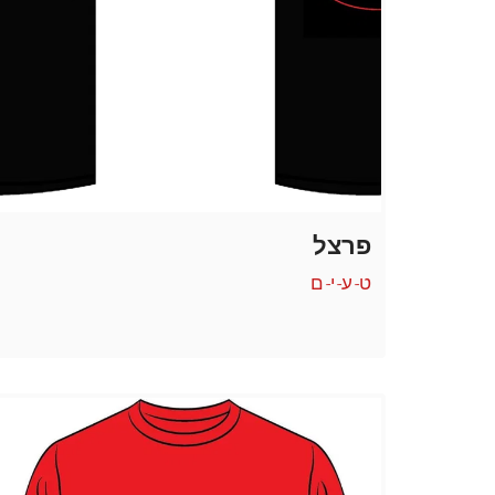
פרצל
ט-ע-י-ם