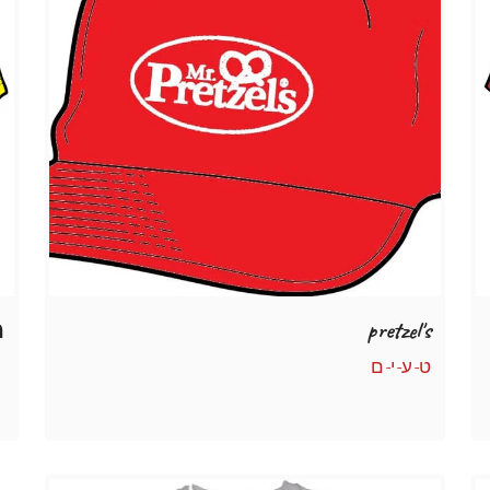
pretzel's
מ
ט-ע-י-ם