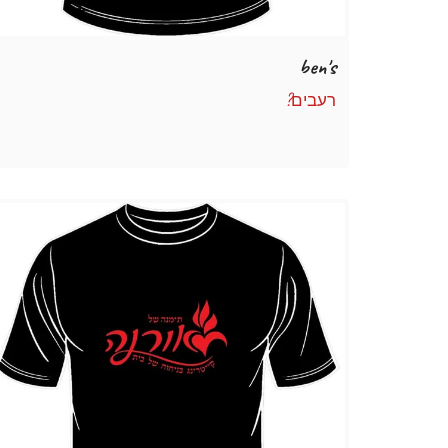
ben's
רעבים?