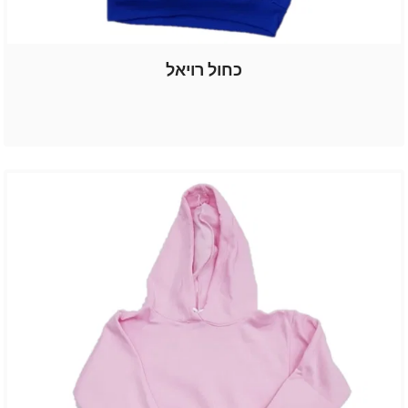
כחול רויאל