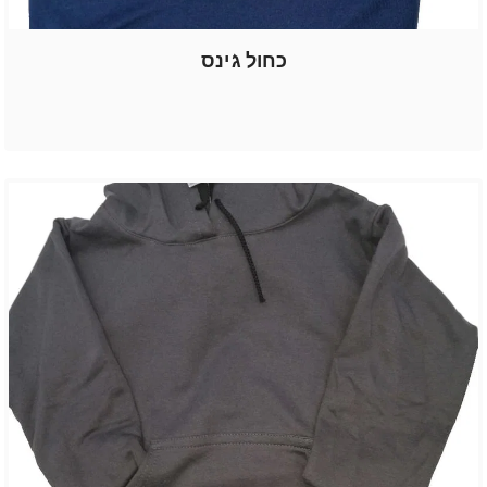
כחול ג'ינס