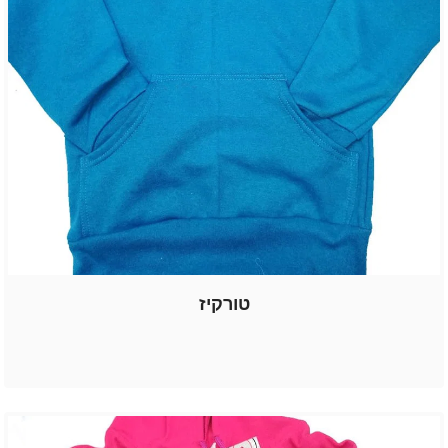
טורקיז