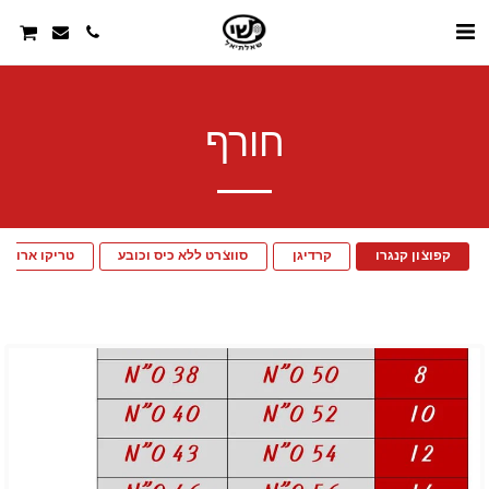
חורף
קפוצ'ון קנגרו
קרדיגן
סווצ'רט ללא כיס וכובע
טריקו ארוך