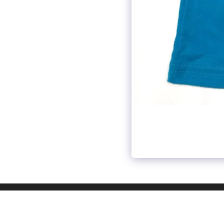
ות
תלבושת ביה"ס
הדפסות
קטלוג
עוד