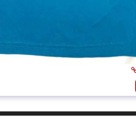
בית
אוד