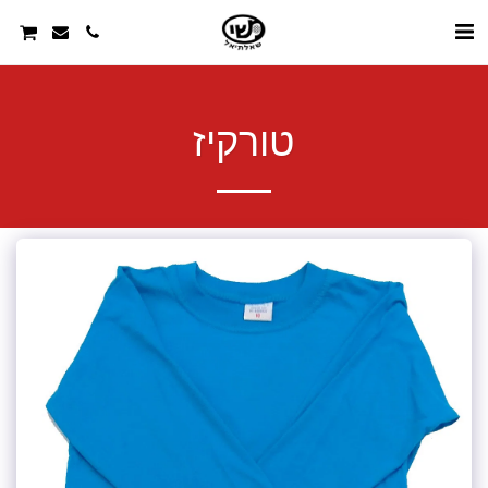
טורקיז