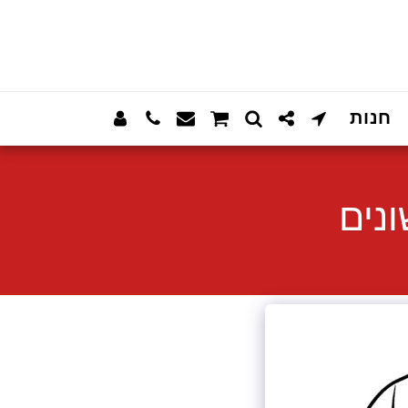
חנות
נים