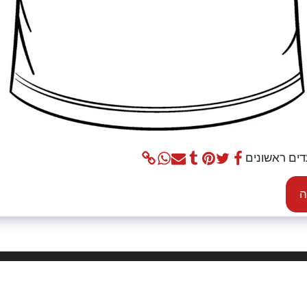
דים ראשונים
ה
בית
אוד