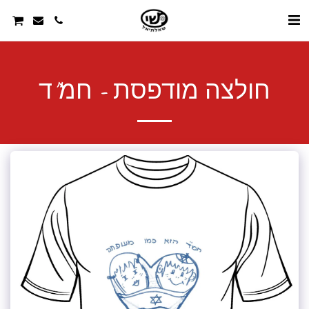
חולצה מודפסת - חמ"ד