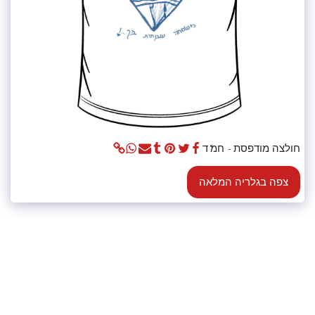
חולצה מודפסת - חמ"ד
צפה בגלריה המלאה