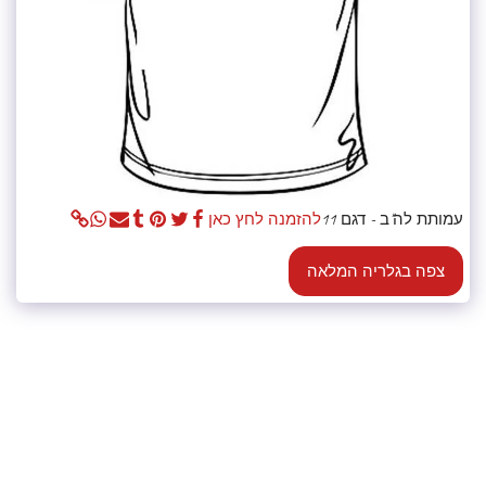
עמותת לה"ב - דגם 11
להזמנה לחץ כאן
צפה בגלריה המלאה