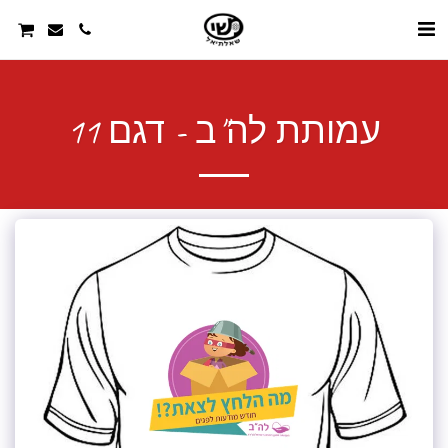
עמותת לה"ב - דגם 11