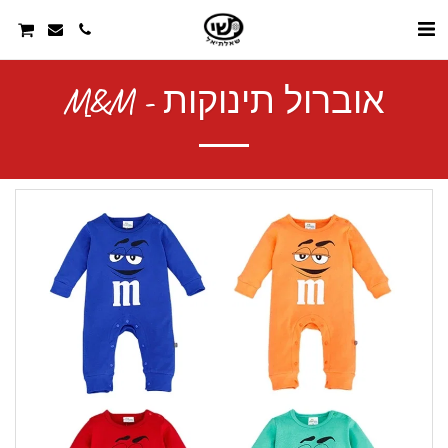
אוברול תינוקות - Mַ&M