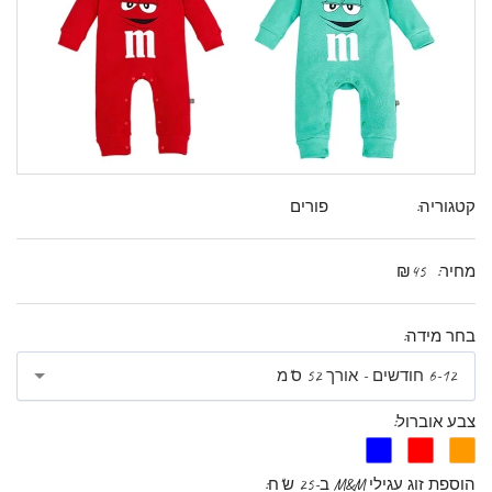
קטגוריה:
פורים
מחיר:
45
₪
בחר מידה:
6-12 חודשים - אורך 52 ס"מ
צבע אוברול:
הוספת זוג עגילי M&M ב-25 ש"ח: