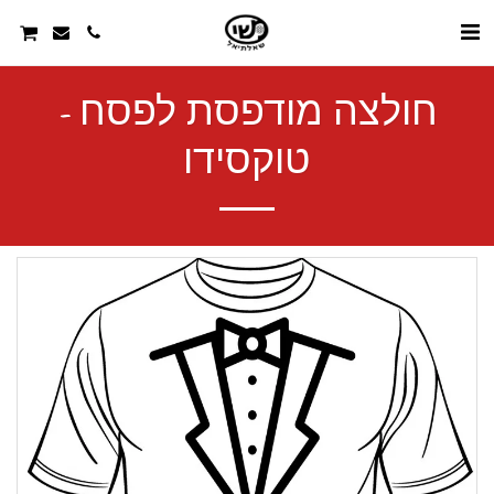
חולצה מודפסת לפסח -
טוקסידו