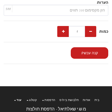
הערות:
500
כמות:
קנה עכשיו!
בית
אודות
תלבושת ביה"ס
הדפסות
קטלוג
עוד
מ.ש.י שאלתיאל - הדפסת חולצות