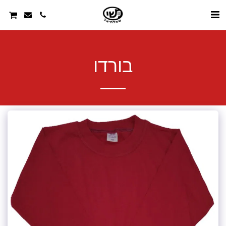
בורדו