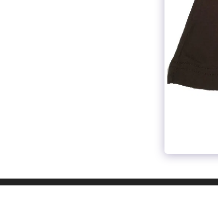
ות
תלבושת ביה"ס
הדפסות
קטלוג
עוד