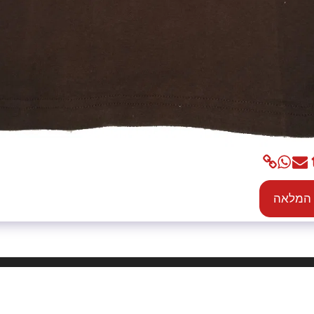
 המלאה
בית
אוד