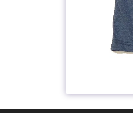
ות
תלבושת ביה"ס
הדפסות
קטלוג
עוד