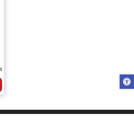
צ
מ.ש.י שאלתיאל - הדפסת חולצות
זכויות יוצרים © 2026 כל הזכויות שמורות