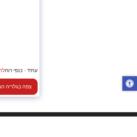
עתיד - כנפי רוח
לה
צפה בגלריה ה
מ.ש.י שאלתיאל - הדפסת חולצות
זכויות יוצרים © 2026 כל הזכויות שמורות