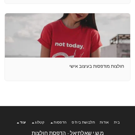
חולצות מודפסות בעיצוב אישי
בית
אודות
תלבושת ביה"ס
הדפסות
קטלוג
עוד
מ.ש.י שאלתיאל - הדפסת חולצות