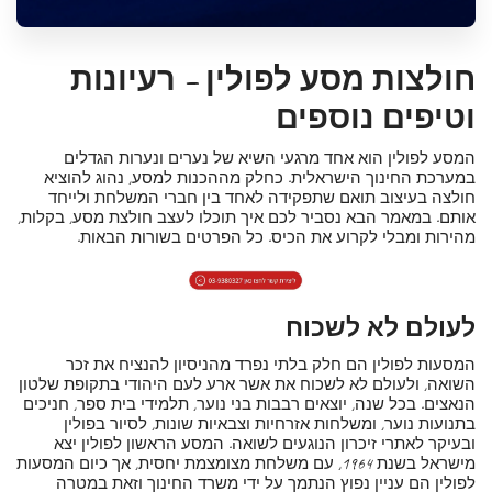
חולצות מסע לפולין
– רעיונות
וטיפים נוספים
המסע לפולין הוא אחד מרגעי השיא של נערים ונערות הגדלים
במערכת החינוך הישראלית. כחלק מההכנות למסע, נהוג להוציא
חולצה בעיצוב תואם שתפקידה לאחד בין חברי המשלחת ולייחד
אותם. במאמר הבא נסביר לכם איך תוכלו לעצב חולצת מסע, בקלות,
מהירות ומבלי לקרוע את הכיס. כל הפרטים בשורות הבאות.
לעולם לא לשכוח
המסעות לפולין הם חלק בלתי נפרד מהניסיון להנציח את זכר
השואה, ולעולם לא לשכוח את אשר ארע לעם היהודי בתקופת שלטון
הנאצים. בכל שנה, יוצאים רבבות בני נוער, תלמידי בית ספר, חניכים
בתנועות נוער, ומשלחות אזרחיות וצבאיות שונות, לסיור בפולין
ובעיקר לאתרי זיכרון הנוגעים לשואה. המסע הראשון לפולין יצא
מישראל בשנת 1964, עם משלחת מצומצמת יחסית, אך כיום המסעות
לפולין הם עניין נפוץ הנתמך על ידי משרד החינוך וזאת במטרה