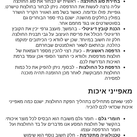
בחירת סוג החולצה –
ראשית יש לבחור את סוג החולצה
עליה נרצה לעשות את ההדפסה. ניתן לבחור בחולצות טישרט,
גופייות, פולו וכדומה, כאשר בשל מזג האוויר הקריר הושרר
בפולין בחלקים מהשנה, ישנם בתי ספר הבוחרים גם
בסווטשרטים או בגד מחמם אחר.
הכנת קובץ דיגיטלי –
בהמשך, מעצב גרפי יכין את הקובץ
הדיגיטלי הכולל את פריסת העיצוב על גבי תבנית החולצה.
חלק זה חשוב במיוחד, שכן יש לוודא כי הכיתובים ימוקמו
כהלכה, ובהתאם לשאר האלמנטים שבחרתם.
הדפסה ראשונית –
כעת, רצוי להכין מספר דוגמאות של
חולצות מודפסות, ולוודא כי התוצר הסופי אכן עומד ברמת
האיכות הנדרשת לכם.
הדפסת כל החולצות –
לבסוף, ניתן להפיק את כל כמות
החולצות המבוקשת, לאחר מכן ההזמנה תהיה מוכנה
למסירה.
מאפייני איכות
לפני שאתם מתחילים בתהליך הפקת החולצות, ישנם כמה מאפייני
איכות שכדאי לכם להכיר:
חומרי גלם –
חומר גלם משובח הוא הבסיס לכל מוצר איכותי.
בהקשר של חולצות המסע אנו מדברים על בד החולצות ועל
חומר ההדפסה עצמו.
טכנולוגיה מתקדמת –
חלק חשוב נוסף הוא שימוש