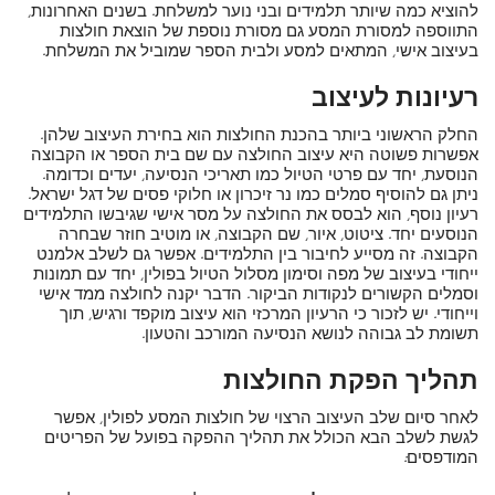
להוציא כמה שיותר תלמידים ובני נוער למשלחת. בשנים האחרונות,
התווספה למסורת המסע גם מסורת נוספת של הוצאת חולצות
בעיצוב אישי, המתאים למסע ולבית הספר שמוביל את המשלחת.
רעיונות לעיצוב
החלק הראשוני ביותר בהכנת החולצות הוא בחירת העיצוב שלהן.
אפשרות פשוטה היא עיצוב החולצה עם שם בית הספר או הקבוצה
הנוסעת, יחד עם פרטי הטיול כמו תאריכי הנסיעה, יעדים וכדומה.
ניתן גם להוסיף סמלים כמו נר זיכרון או חלוקי פסים של דגל ישראל.
רעיון נוסף, הוא לבסס את החולצה על מסר אישי שגיבשו התלמידים
הנוסעים יחד. ציטוט, איור, שם הקבוצה, או מוטיב חוזר שבחרה
הקבוצה. זה מסייע לחיבור בין התלמידים. אפשר גם לשלב אלמנט
ייחודי בעיצוב של מפה וסימון מסלול הטיול בפולין, יחד עם תמונות
וסמלים הקשורים לנקודות הביקור. הדבר יקנה לחולצה ממד אישי
וייחודי. יש לזכור כי הרעיון המרכזי הוא עיצוב מוקפד ורגיש, תוך
תשומת לב גבוהה לנושא הנסיעה המורכב והטעון.
תהליך הפקת החולצות
לאחר סיום שלב העיצוב הרצוי של חולצות המסע לפולין, אפשר
לגשת לשלב הבא הכולל את תהליך ההפקה בפועל של הפריטים
המודפסים: